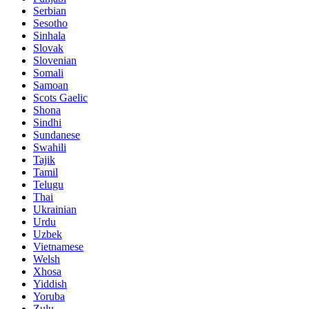
Serbian
Sesotho
Sinhala
Slovak
Slovenian
Somali
Samoan
Scots Gaelic
Shona
Sindhi
Sundanese
Swahili
Tajik
Tamil
Telugu
Thai
Ukrainian
Urdu
Uzbek
Vietnamese
Welsh
Xhosa
Yiddish
Yoruba
Zulu