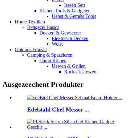
Iessen Sets
Kichen Tools & Gadgeten
Uebst & Geméis Tools
Home Textilien
Bettgezei Basics
Decken & Gewierzer
Elektresch Decken
Weist
Outdoor Fräizäit
Camping & Spazéieren
Camp Kichen
Uewen & Grillen
Rucksak Uewen
Ausgezeechent Produkter
Edelstahl Chef Messer ...