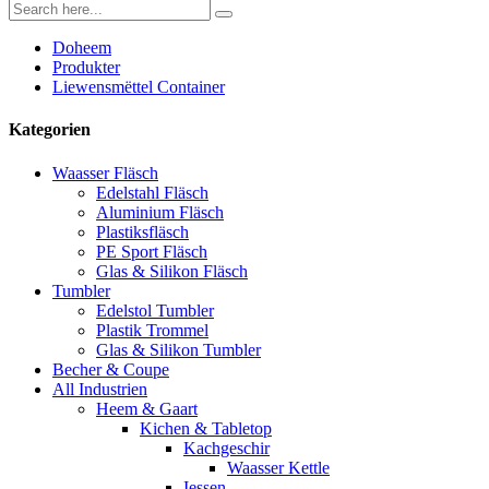
Doheem
Produkter
Liewensmëttel Container
Kategorien
Waasser Fläsch
Edelstahl Fläsch
Aluminium Fläsch
Plastiksfläsch
PE Sport Fläsch
Glas & Silikon Fläsch
Tumbler
Edelstol Tumbler
Plastik Trommel
Glas & Silikon Tumbler
Becher & Coupe
All Industrien
Heem & Gaart
Kichen & Tabletop
Kachgeschir
Waasser Kettle
Iessen