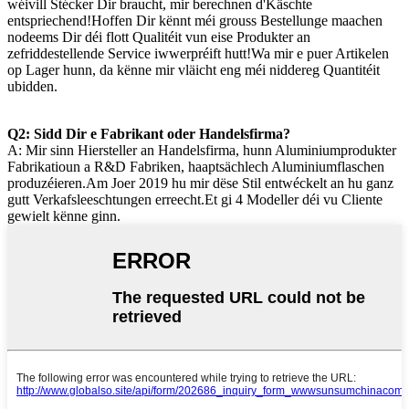
wéivill Stécker Dir braucht, mir berechnen d'Käschte
entspriechend!Hoffen Dir kënnt méi grouss Bestellunge maachen
nodeems Dir déi flott Qualitéit vun eise Produkter an
zefriddestellende Service iwwerpréift hutt!Wa mir e puer Artikelen
op Lager hunn, da kënne mir vläicht eng méi niddereg Quantitéit
ubidden.
Q2: Sidd Dir e Fabrikant oder Handelsfirma?
A: Mir sinn Hiersteller an Handelsfirma, hunn Aluminiumprodukter
Fabrikatioun a R&D Fabriken, haaptsächlech Aluminiumflaschen
produzéieren.Am Joer 2019 hu mir dëse Stil entwéckelt an hu ganz
gutt Verkafsleeschtungen erreecht.Et gi 4 Modeller déi vu Cliente
gewielt kënne ginn.