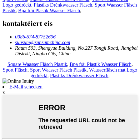
Logo gedréckt
,
Plastiks Drénkwaasser Fläsch
,
Sport Waasser Fläsch
Plastik
,
Bpa fräi Plastik Waasser Fläsch
,
kontaktéiert eis
0086-574-87752606
sunsum@sunsumchina.com
Raum 503, Shengyue Building, No.227 Tongji Road, Jiangbei
Distrikt, Ningbo City, China.
Square Waasser Fläsch Plastik
,
Bpa fräi Plastik Waasser Fläsch
,
Sport Fläsch
,
Sport Waasser Fläsch Plastik
,
Waasserfläsch mat Logo
gedréckt
,
Plastiks Drénkwaasser Fläsch
,
E-Mail schécken
x