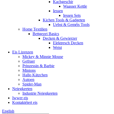
Kachgeschir
Waasser Kettle
Iessen
Iessen Sets
Kichen Tools & Gadgeten
Uebst & Geméis Tools
Home Textilien
Bettgezei Basics
Decken & Gewierzer
Elektresch Decken
Weist
Eis Lizenzen
Mickey & Minnie Mouse
Gefruer
Prinzessin & Barbie
Minions
Hallo Kätzchen
Autoen
Spider-Man
Neiegkeeten
Industrie Neiegkeeten
Iwwer eis
Kontaktéiert eis
English