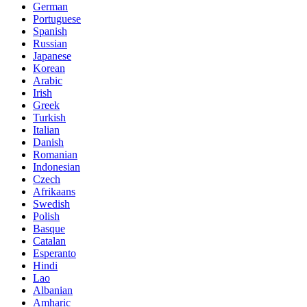
German
Portuguese
Spanish
Russian
Japanese
Korean
Arabic
Irish
Greek
Turkish
Italian
Danish
Romanian
Indonesian
Czech
Afrikaans
Swedish
Polish
Basque
Catalan
Esperanto
Hindi
Lao
Albanian
Amharic