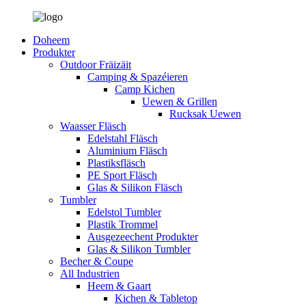
Doheem
Produkter
Outdoor Fräizäit
Camping & Spazéieren
Camp Kichen
Uewen & Grillen
Rucksak Uewen
Waasser Fläsch
Edelstahl Fläsch
Aluminium Fläsch
Plastiksfläsch
PE Sport Fläsch
Glas & Silikon Fläsch
Tumbler
Edelstol Tumbler
Plastik Trommel
Ausgezeechent Produkter
Glas & Silikon Tumbler
Becher & Coupe
All Industrien
Heem & Gaart
Kichen & Tabletop