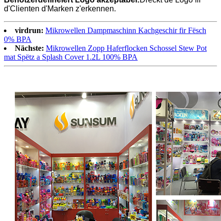
d'Clienten d'Marken z'erkennen.
virdrun:
Mikrowellen Dampmaschinn Kachgeschir fir Fësch
0% BPA
Nächste:
Mikrowellen Zopp Haferflocken Schossel Stew Pot
mat Spëtz a Splash Cover 1.2L 100% BPA