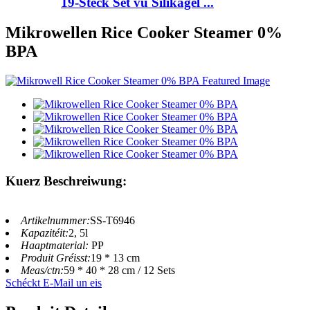
19-Stéck Set vu Silikagel ...
Mikrowellen Rice Cooker Steamer 0%
BPA
Kuerz Beschreiwung:
Artikelnummer:
SS-T6946
Kapazitéit:
2, 5l
Haaptmaterial:
PP
Produit Gréisst:
19 * 13 cm
Meas/ctn:
59 * 40 * 28 cm / 12 Sets
Schéckt E-Mail un eis