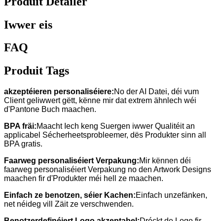
Produit Detailer
Iwwer eis
FAQ
Produit Tags
akzeptéieren personaliséiere:
No der AI Datei, déi vum
Client geliwwert gëtt, kënne mir dat extrem ähnlech wéi
d'Pantone Buch maachen.
BPA fräi:
Maacht Iech keng Suergen iwwer Qualitéit an
applicabel Sécherheetsprobleemer, dës Produkter sinn all
BPA gratis.
Faarweg personaliséiert Verpakung:
Mir kënnen déi
faarweg personaliséiert Verpakung no den Artwork Designs
maachen fir d'Produkter méi hell ze maachen.
Einfach ze benotzen, séier Kachen:
Einfach unzefänken,
net néideg vill Zäit ze verschwenden.
Benotzerdefinéiert Logo akzeptabel:
Dréckt de Logo fir