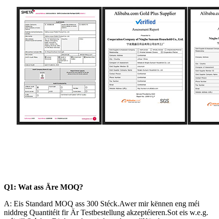
Q1: Wat ass Äre MOQ?
A: Eis Standard MOQ ass 300 Stéck.Awer mir kënnen eng méi
niddreg Quantitéit fir Är Testbestellung akzeptéieren.Sot eis w.e.g.