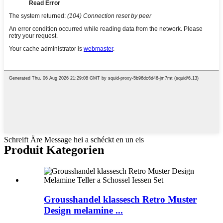
Schreift Äre Message hei a schéckt en un eis
Produit Kategorien
Grousshandel klassesch Retro Muster
Design melamine ...