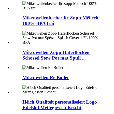
Mikrowellenbecher fir Zopp Mëllech
100% BPA fräi
Mikrowellen Zopp Haferflocken
Schossel Stew Pot mat Spull ...
Mikrowellen Ee Boiler
Héich Qualitéit personaliséiert Logo
Edelstol Mëttegiessen Këscht