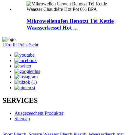
Mikrowellenofen Benotzt Téi Kettle
Waasserkessel Hot ...
Ufro fir Präislëscht
SERVICES
Ausgezeechent Produkter
Sitemap
Sport Fläsch
,
Square Waasser Fläsch Plastik
,
Waasserfläsch mat