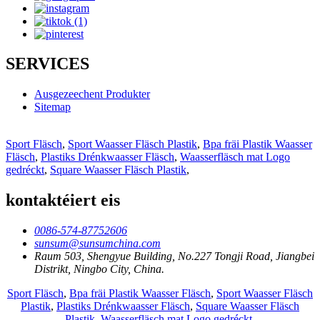
SERVICES
Ausgezeechent Produkter
Sitemap
Sport Fläsch
,
Sport Waasser Fläsch Plastik
,
Bpa fräi Plastik Waasser
Fläsch
,
Plastiks Drénkwaasser Fläsch
,
Waasserfläsch mat Logo
gedréckt
,
Square Waasser Fläsch Plastik
,
kontaktéiert eis
0086-574-87752606
sunsum@sunsumchina.com
Raum 503, Shengyue Building, No.227 Tongji Road, Jiangbei
Distrikt, Ningbo City, China.
Sport Fläsch
,
Bpa fräi Plastik Waasser Fläsch
,
Sport Waasser Fläsch
Plastik
,
Plastiks Drénkwaasser Fläsch
,
Square Waasser Fläsch
Plastik
,
Waasserfläsch mat Logo gedréckt
,