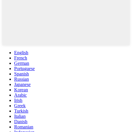
English
French
German
Portuguese
Spanish
Russian
Japanese
Korean
Arabic
Irish
Greek
Turkish
Italian
Danish
Romanian