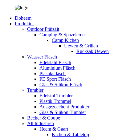
Doheem
Produkter
Outdoor Fräizäit
Camping & Spazéieren
Camp Kichen
Uewen & Grillen
Rucksak Uewen
Waasser Fläsch
Edelstahl Fläsch
Aluminium Fläsch
Plastiksfläsch
PE Sport Fläsch
Glas & Silikon Fläsch
Tumbler
Edelstol Tumbler
Plastik Trommel
Ausgezeechent Produkter
Glas & Silikon Tumbler
Becher & Coupe
All Industrien
Heem & Gaart
Kichen & Tabletop