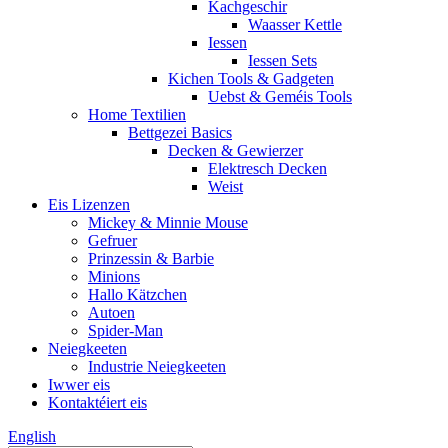
Kachgeschir
Waasser Kettle
Iessen
Iessen Sets
Kichen Tools & Gadgeten
Uebst & Geméis Tools
Home Textilien
Bettgezei Basics
Decken & Gewierzer
Elektresch Decken
Weist
Eis Lizenzen
Mickey & Minnie Mouse
Gefruer
Prinzessin & Barbie
Minions
Hallo Kätzchen
Autoen
Spider-Man
Neiegkeeten
Industrie Neiegkeeten
Iwwer eis
Kontaktéiert eis
English