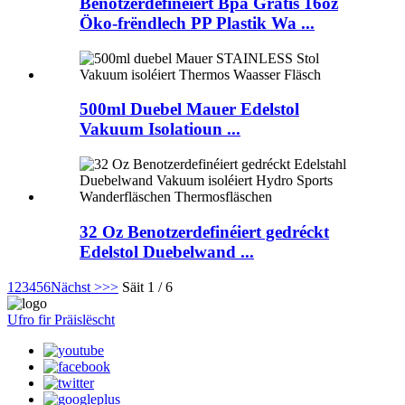
Benotzerdefinéiert Bpa Gratis 16oz
Öko-frëndlech PP Plastik Wa ...
500ml Duebel Mauer Edelstol
Vakuum Isolatioun ...
32 Oz Benotzerdefinéiert gedréckt
Edelstol Duebelwand ...
1
2
3
4
5
6
Nächst >
>>
Säit 1 / 6
Ufro fir Präislëscht