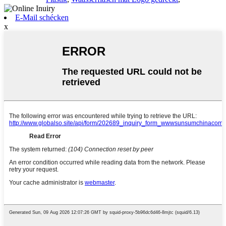
E-Mail schécken
x