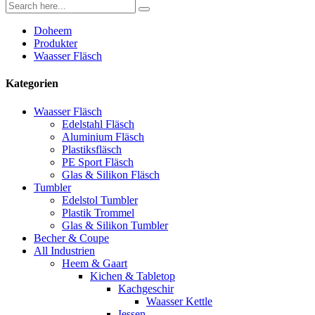
Doheem
Produkter
Waasser Fläsch
Kategorien
Waasser Fläsch
Edelstahl Fläsch
Aluminium Fläsch
Plastiksfläsch
PE Sport Fläsch
Glas & Silikon Fläsch
Tumbler
Edelstol Tumbler
Plastik Trommel
Glas & Silikon Tumbler
Becher & Coupe
All Industrien
Heem & Gaart
Kichen & Tabletop
Kachgeschir
Waasser Kettle
Iessen