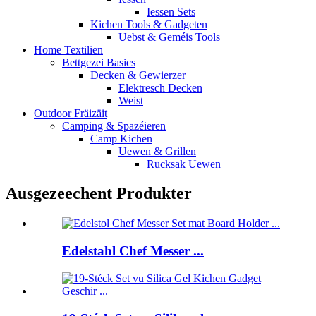
Iessen Sets
Kichen Tools & Gadgeten
Uebst & Geméis Tools
Home Textilien
Bettgezei Basics
Decken & Gewierzer
Elektresch Decken
Weist
Outdoor Fräizäit
Camping & Spazéieren
Camp Kichen
Uewen & Grillen
Rucksak Uewen
Ausgezeechent Produkter
Edelstahl Chef Messer ...