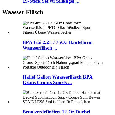
19-Stéck Set vu Silikagel ...
Waasser Fläsch
BPA-fräi 2.2L / 75Oz Hantelform
Waasserfläsch ...
Hallef Gallon Waasserfläsch BPA
Gratis Grouss Sports ...
Benotzerdefinéiert 12 Oz.Duebel