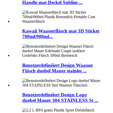
Handle mat Deckel Sublim ...
Kawaii Waasserfläsch mat 3D Sticker
700ml/900ml...
Benotzerdefinéiert Design Waasser
Fläsch duebel Mauer stainles ...
Benotzerdefinéiert Design Logo
duebel Mauer 304 STAINLESS St ...