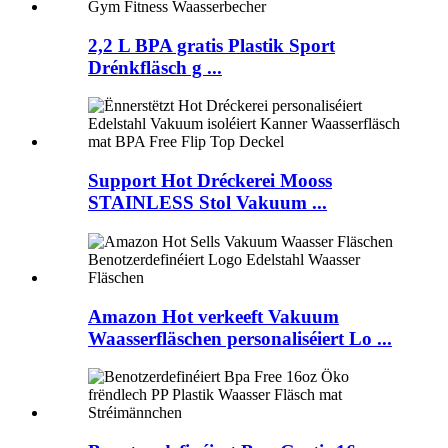
2,2 L BPA gratis Plastik Sport
Drénkfläsch g ...
Support Hot Dréckerei Mooss
STAINLESS Stol Vakuum ...
Amazon Hot verkeeft Vakuum
Waasserfläschen personaliséiert Lo ...