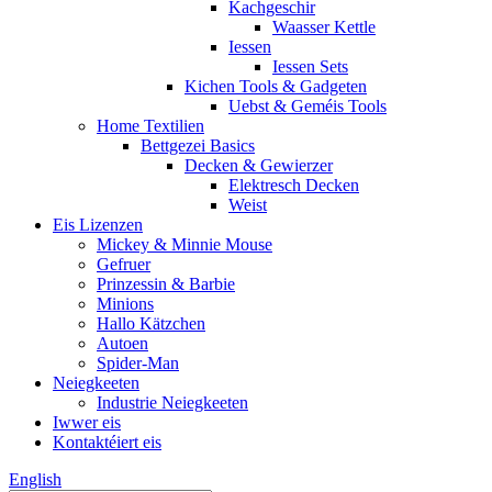
Kachgeschir
Waasser Kettle
Iessen
Iessen Sets
Kichen Tools & Gadgeten
Uebst & Geméis Tools
Home Textilien
Bettgezei Basics
Decken & Gewierzer
Elektresch Decken
Weist
Eis Lizenzen
Mickey & Minnie Mouse
Gefruer
Prinzessin & Barbie
Minions
Hallo Kätzchen
Autoen
Spider-Man
Neiegkeeten
Industrie Neiegkeeten
Iwwer eis
Kontaktéiert eis
English