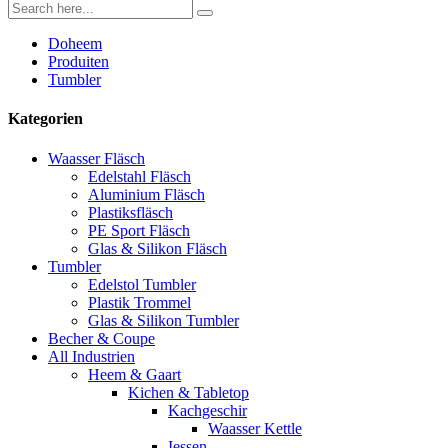
Doheem
Produiten
Tumbler
Kategorien
Waasser Fläsch
Edelstahl Fläsch
Aluminium Fläsch
Plastiksfläsch
PE Sport Fläsch
Glas & Silikon Fläsch
Tumbler
Edelstol Tumbler
Plastik Trommel
Glas & Silikon Tumbler
Becher & Coupe
All Industrien
Heem & Gaart
Kichen & Tabletop
Kachgeschir
Waasser Kettle
Iessen