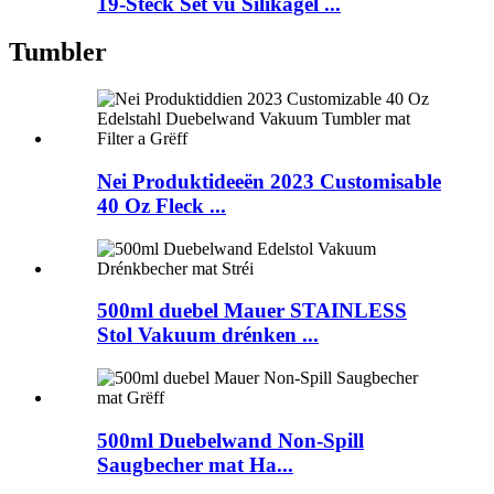
19-Stéck Set vu Silikagel ...
Tumbler
Nei Produktideeën 2023 Customisable
40 Oz Fleck ...
500ml duebel Mauer STAINLESS
Stol Vakuum drénken ...
500ml Duebelwand Non-Spill
Saugbecher mat Ha...