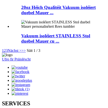
20oz Héich Qualitéit Vakuum isoléiert
duebel Mauer ...
Vakuum isoléiert STAINLESS Stol
duebel Mauer cu ...
1
2
3
Nächst >
>>
Säit 1 / 3
Ufro fir Präislëscht
SERVICES