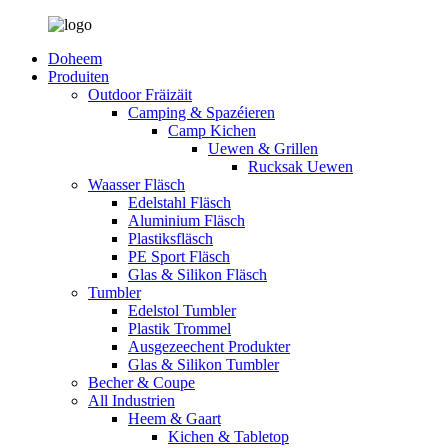
Doheem
Produiten
Outdoor Fräizäit
Camping & Spazéieren
Camp Kichen
Uewen & Grillen
Rucksak Uewen
Waasser Fläsch
Edelstahl Fläsch
Aluminium Fläsch
Plastiksfläsch
PE Sport Fläsch
Glas & Silikon Fläsch
Tumbler
Edelstol Tumbler
Plastik Trommel
Ausgezeechent Produkter
Glas & Silikon Tumbler
Becher & Coupe
All Industrien
Heem & Gaart
Kichen & Tabletop