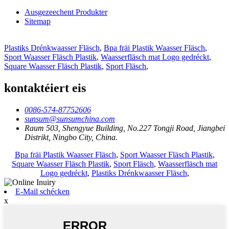
Ausgezeechent Produkter
Sitemap
Plastiks Drénkwaasser Fläsch
,
Bpa fräi Plastik Waasser Fläsch
,
Sport Waasser Fläsch Plastik
,
Waasserfläsch mat Logo gedréckt
,
Square Waasser Fläsch Plastik
,
Sport Fläsch
,
kontaktéiert eis
0086-574-87752606
sunsum@sunsumchina.com
Raum 503, Shengyue Building, No.227 Tongji Road, Jiangbei
Distrikt, Ningbo City, China.
Bpa fräi Plastik Waasser Fläsch
,
Sport Waasser Fläsch Plastik
,
Square Waasser Fläsch Plastik
,
Sport Fläsch
,
Waasserfläsch mat
Logo gedréckt
,
Plastiks Drénkwaasser Fläsch
,
E-Mail schécken
x