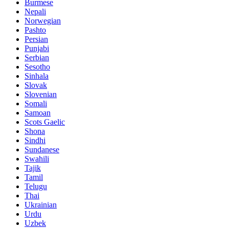
Burmese
Nepali
Norwegian
Pashto
Persian
Punjabi
Serbian
Sesotho
Sinhala
Slovak
Slovenian
Somali
Samoan
Scots Gaelic
Shona
Sindhi
Sundanese
Swahili
Tajik
Tamil
Telugu
Thai
Ukrainian
Urdu
Uzbek