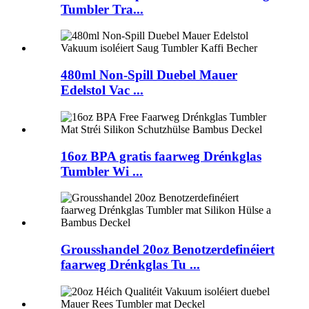
Tumbler Tra...
480ml Non-Spill Duebel Mauer
Edelstol Vac ...
16oz BPA gratis faarweg Drénkglas
Tumbler Wi ...
Grousshandel 20oz Benotzerdefinéiert
faarweg Drénkglas Tu ...