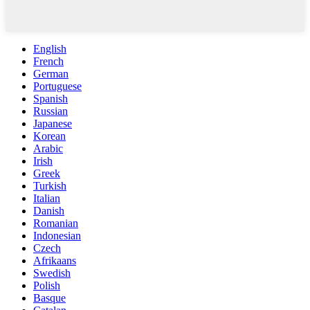
English
French
German
Portuguese
Spanish
Russian
Japanese
Korean
Arabic
Irish
Greek
Turkish
Italian
Danish
Romanian
Indonesian
Czech
Afrikaans
Swedish
Polish
Basque