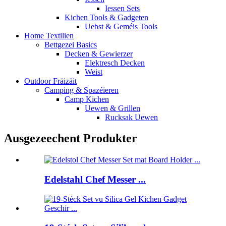
Iessen Sets
Kichen Tools & Gadgeten
Uebst & Geméis Tools
Home Textilien
Bettgezei Basics
Decken & Gewierzer
Elektresch Decken
Weist
Outdoor Fräizäit
Camping & Spazéieren
Camp Kichen
Uewen & Grillen
Rucksak Uewen
Ausgezeechent Produkter
Edelstahl Chef Messer ...