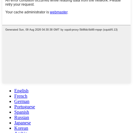
English
French
German
Portuguese
Spanish
Russian
Japanese
Korean