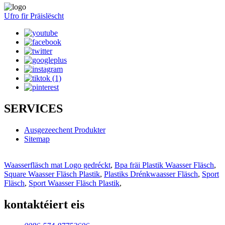
Ufro fir Präislëscht
SERVICES
Ausgezeechent Produkter
Sitemap
Waasserfläsch mat Logo gedréckt
,
Bpa fräi Plastik Waasser Fläsch
,
Square Waasser Fläsch Plastik
,
Plastiks Drénkwaasser Fläsch
,
Sport
Fläsch
,
Sport Waasser Fläsch Plastik
,
kontaktéiert eis