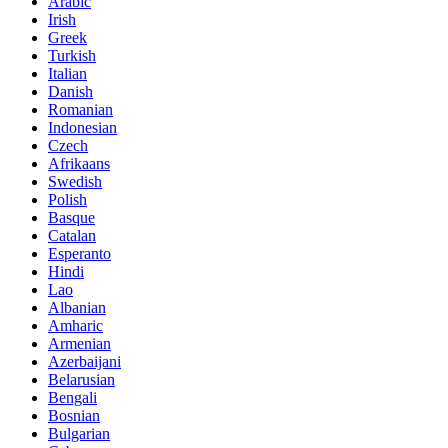
Arabic
Irish
Greek
Turkish
Italian
Danish
Romanian
Indonesian
Czech
Afrikaans
Swedish
Polish
Basque
Catalan
Esperanto
Hindi
Lao
Albanian
Amharic
Armenian
Azerbaijani
Belarusian
Bengali
Bosnian
Bulgarian