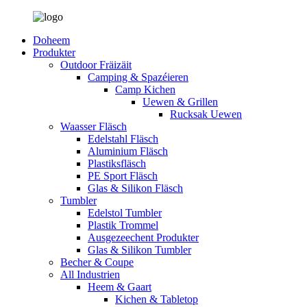
Doheem
Produkter
Outdoor Fräizäit
Camping & Spazéieren
Camp Kichen
Uewen & Grillen
Rucksak Uewen
Waasser Fläsch
Edelstahl Fläsch
Aluminium Fläsch
Plastiksfläsch
PE Sport Fläsch
Glas & Silikon Fläsch
Tumbler
Edelstol Tumbler
Plastik Trommel
Ausgezeechent Produkter
Glas & Silikon Tumbler
Becher & Coupe
All Industrien
Heem & Gaart
Kichen & Tabletop