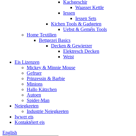
Kachgeschir
Waasser Kettle
Iessen
Iessen Sets
Kichen Tools & Gadgeten
Uebst & Geméis Tools
Home Textilien
Bettgezei Basics
Decken & Gewierzer
Elektresch Decken
Weist
Eis Lizenzen
Mickey & Minnie Mouse
Gefruer
Prinzessin & Barbie
Minions
Hallo Kätzchen
Autoen
Spider-Man
Neiegkeeten
Industrie Neiegkeeten
Iwwer eis
Kontaktéiert eis
English