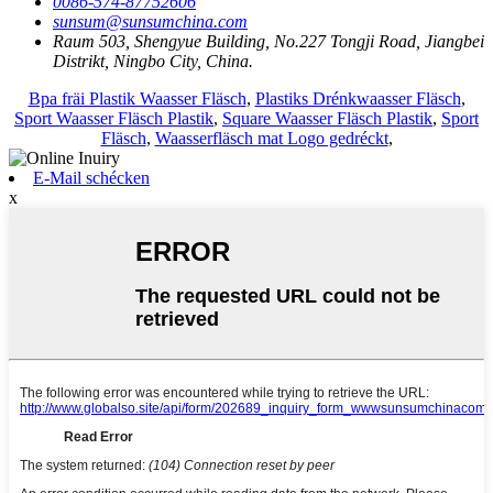
0086-574-87752606
sunsum@sunsumchina.com
Raum 503, Shengyue Building, No.227 Tongji Road, Jiangbei
Distrikt, Ningbo City, China.
Bpa fräi Plastik Waasser Fläsch
,
Plastiks Drénkwaasser Fläsch
,
Sport Waasser Fläsch Plastik
,
Square Waasser Fläsch Plastik
,
Sport
Fläsch
,
Waasserfläsch mat Logo gedréckt
,
E-Mail schécken
x