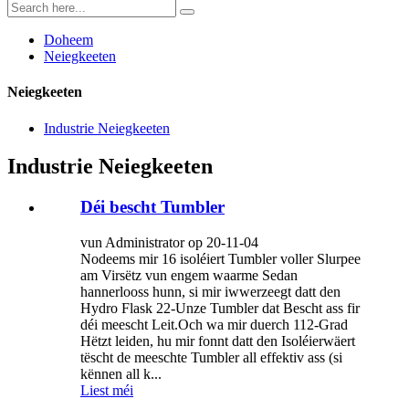
Doheem
Neiegkeeten
Neiegkeeten
Industrie Neiegkeeten
Industrie Neiegkeeten
Déi bescht Tumbler
vun Administrator op 20-11-04
Nodeems mir 16 isoléiert Tumbler voller Slurpee
am Virsëtz vun engem waarme Sedan
hannerlooss hunn, si mir iwwerzeegt datt den
Hydro Flask 22-Unze Tumbler dat Bescht ass fir
déi meescht Leit.Och wa mir duerch 112-Grad
Hëtzt leiden, hu mir fonnt datt den Isoléierwäert
tëscht de meeschte Tumbler all effektiv ass (si
kënnen all k...
Liest méi