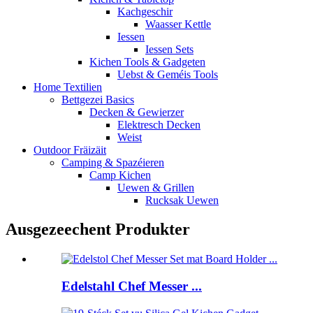
Kachgeschir
Waasser Kettle
Iessen
Iessen Sets
Kichen Tools & Gadgeten
Uebst & Geméis Tools
Home Textilien
Bettgezei Basics
Decken & Gewierzer
Elektresch Decken
Weist
Outdoor Fräizäit
Camping & Spazéieren
Camp Kichen
Uewen & Grillen
Rucksak Uewen
Ausgezeechent Produkter
Edelstahl Chef Messer ...