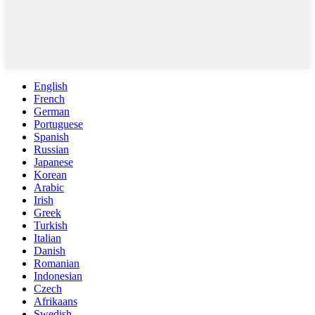
English
French
German
Portuguese
Spanish
Russian
Japanese
Korean
Arabic
Irish
Greek
Turkish
Italian
Danish
Romanian
Indonesian
Czech
Afrikaans
Swedish