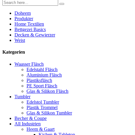
Doheem
Produkter
Home Textilien
Bettgezei Basics
Decken & Gewierzer
Weist
Kategorien
Waasser Fläsch
Edelstahl Fläsch
Aluminium Fläsch
Plastiksfläsch
PE Sport Fläsch
Glas & Silikon Fläsch
Tumbler
Edelstol Tumbler
Plastik Trommel
Glas & Silikon Tumbler
Becher & Coupe
All Industrien
Heem & Gaart
Kichen & Tabletop