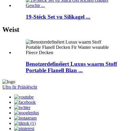
19-Stéck Set vu Silikagel ...
Weist
Benotzerdefinéiert Luxus waarm Stoff
Portable Flanell Blan ...
Ufro fir Präislëscht