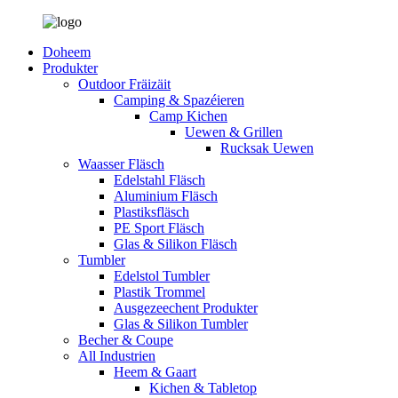
Doheem
Produkter
Outdoor Fräizäit
Camping & Spazéieren
Camp Kichen
Uewen & Grillen
Rucksak Uewen
Waasser Fläsch
Edelstahl Fläsch
Aluminium Fläsch
Plastiksfläsch
PE Sport Fläsch
Glas & Silikon Fläsch
Tumbler
Edelstol Tumbler
Plastik Trommel
Ausgezeechent Produkter
Glas & Silikon Tumbler
Becher & Coupe
All Industrien
Heem & Gaart
Kichen & Tabletop