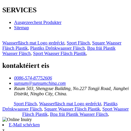
SERVICES
Ausgezeechent Produkter
Sitemap
Waasserfläsch mat Logo gedréckt
,
Sport Fläsch
,
Square Waasser
Fläsch Plastik
,
Plastiks Drénkwaasser Fläsch
,
Bpa fräi Plastik
Waasser Fläsch
,
Sport Waasser Fläsch Plastik
,
kontaktéiert eis
0086-574-87752606
sunsum@sunsumchina.com
Raum 503, Shengyue Building, No.227 Tongji Road, Jiangbei
Distrikt, Ningbo City, China.
Sport Fläsch
,
Waasserfläsch mat Logo gedréckt
,
Plastiks
Drénkwaasser Fläsch
,
Square Waasser Fläsch Plastik
,
Sport Waasser
Fläsch Plastik
,
Bpa fräi Plastik Waasser Fläsch
,
E-Mail schécken
x