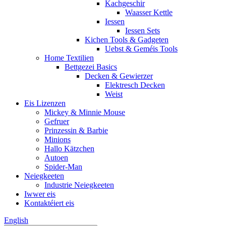
Kachgeschir
Waasser Kettle
Iessen
Iessen Sets
Kichen Tools & Gadgeten
Uebst & Geméis Tools
Home Textilien
Bettgezei Basics
Decken & Gewierzer
Elektresch Decken
Weist
Eis Lizenzen
Mickey & Minnie Mouse
Gefruer
Prinzessin & Barbie
Minions
Hallo Kätzchen
Autoen
Spider-Man
Neiegkeeten
Industrie Neiegkeeten
Iwwer eis
Kontaktéiert eis
English