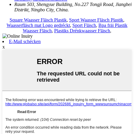
Raum 503, Shengyue Building, No.227 Tongji Road, Jiangbei
Distrikt, Ningbo City, China.
Square Waasser Fläsch Plastik
,
Sport Waasser Fläsch Plastik
,
Waasserfläsch mat Logo gedréckt
,
Sport Fläsch
,
Bpa fräi Plastik
Waasser Fläsch
,
Plastiks Drénkwaasser Fläsch
,
E-Mail schécken
x