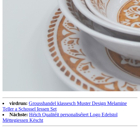
virdrun:
Grousshandel klassesch Muster Design Melamine
Teller a Schossel Iessen Set
Nächste:
Héich Qualitéit personaliséiert Logo Edelstol
Mëttegiessen Këscht