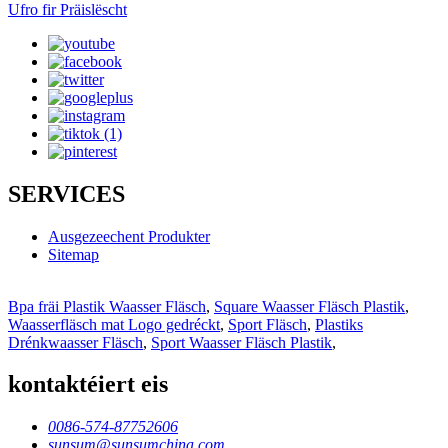
Ufro fir Präislëscht
SERVICES
Ausgezeechent Produkter
Sitemap
Bpa fräi Plastik Waasser Fläsch
,
Square Waasser Fläsch Plastik
,
Waasserfläsch mat Logo gedréckt
,
Sport Fläsch
,
Plastiks
Drénkwaasser Fläsch
,
Sport Waasser Fläsch Plastik
,
kontaktéiert eis
0086-574-87752606
sunsum@sunsumchina.com