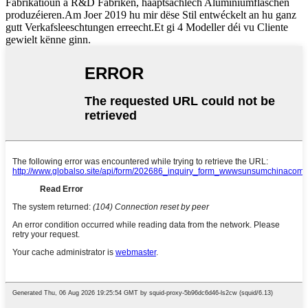
Fabrikatioun a R&D Fabriken, haaptsächlech Aluminiumflaschen
produzéieren.Am Joer 2019 hu mir dëse Stil entwéckelt an hu ganz
gutt Verkafsleeschtungen erreecht.Et gi 4 Modeller déi vu Cliente
gewielt kënne ginn.