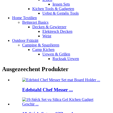
Iessen Sets
Kichen Tools & Gadgeten
Uebst & Geméis Tools
Home Textilien
Bettgezei Basics
Decken & Gewierzer
Elektresch Decken
Weist
Outdoor Fräizäit
Camping & Spazéieren
Camp Kichen
Uewen & Grillen
Rucksak Uewen
Ausgezeechent Produkter
Edelstahl Chef Messer ...