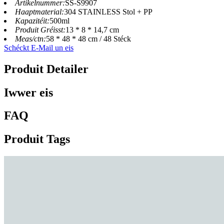
Artikelnummer:
SS-S9907
Haaptmaterial:
304 STAINLESS Stol + PP
Kapazitéit:
500ml
Produit Gréisst:
13 * 8 * 14,7 cm
Meas/ctn:
58 * 48 * 48 cm / 48 Stéck
Schéckt E-Mail un eis
Produit Detailer
Iwwer eis
FAQ
Produit Tags