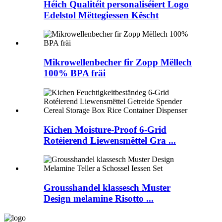
Héich Qualitéit personaliséiert Logo
Edelstol Mëttegiessen Këscht
Mikrowellenbecher fir Zopp Mëllech
100% BPA fräi
Kichen Moisture-Proof 6-Grid
Rotéierend Liewensmëttel Gra ...
Grousshandel klassesch Muster
Design melamine Risotto ...