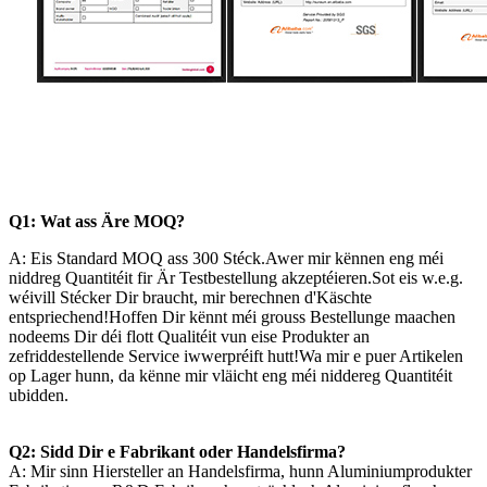
Q1: Wat ass Äre MOQ?
A: Eis Standard MOQ ass 300 Stéck.Awer mir kënnen eng méi
niddreg Quantitéit fir Är Testbestellung akzeptéieren.Sot eis w.e.g.
wéivill Stécker Dir braucht, mir berechnen d'Käschte
entspriechend!Hoffen Dir kënnt méi grouss Bestellunge maachen
nodeems Dir déi flott Qualitéit vun eise Produkter an
zefriddestellende Service iwwerpréift hutt!Wa mir e puer Artikelen
op Lager hunn, da kënne mir vläicht eng méi niddereg Quantitéit
ubidden.
Q2: Sidd Dir e Fabrikant oder Handelsfirma?
A: Mir sinn Hiersteller an Handelsfirma, hunn Aluminiumprodukter