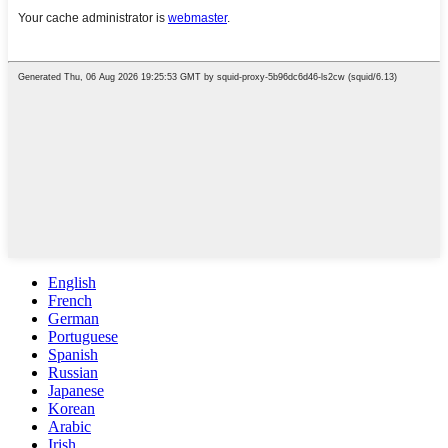
English
French
German
Portuguese
Spanish
Russian
Japanese
Korean
Arabic
Irish