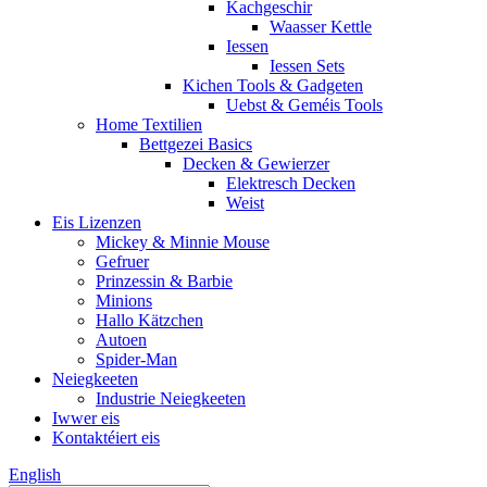
Kachgeschir
Waasser Kettle
Iessen
Iessen Sets
Kichen Tools & Gadgeten
Uebst & Geméis Tools
Home Textilien
Bettgezei Basics
Decken & Gewierzer
Elektresch Decken
Weist
Eis Lizenzen
Mickey & Minnie Mouse
Gefruer
Prinzessin & Barbie
Minions
Hallo Kätzchen
Autoen
Spider-Man
Neiegkeeten
Industrie Neiegkeeten
Iwwer eis
Kontaktéiert eis
English