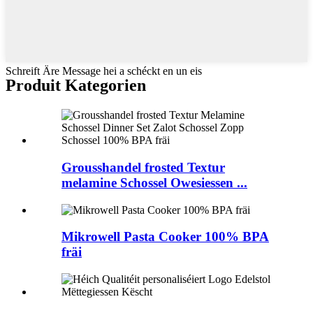
Schreift Äre Message hei a schéckt en un eis
Produit Kategorien
Grousshandel frosted Textur
melamine Schossel Owesiessen ...
Mikrowell Pasta Cooker 100% BPA
fräi