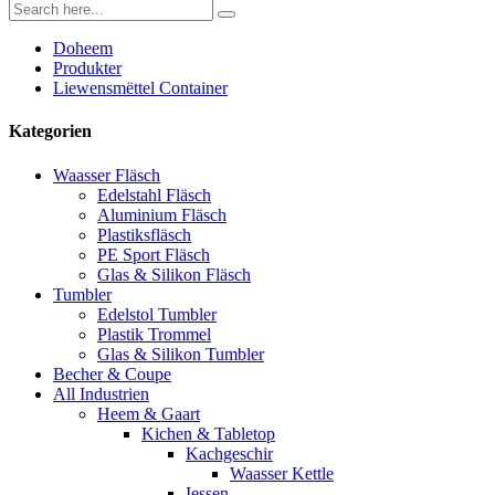
Doheem
Produkter
Liewensmëttel Container
Kategorien
Waasser Fläsch
Edelstahl Fläsch
Aluminium Fläsch
Plastiksfläsch
PE Sport Fläsch
Glas & Silikon Fläsch
Tumbler
Edelstol Tumbler
Plastik Trommel
Glas & Silikon Tumbler
Becher & Coupe
All Industrien
Heem & Gaart
Kichen & Tabletop
Kachgeschir
Waasser Kettle
Iessen