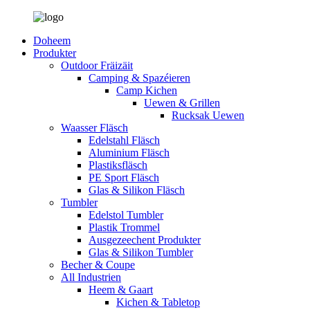
Doheem
Produkter
Outdoor Fräizäit
Camping & Spazéieren
Camp Kichen
Uewen & Grillen
Rucksak Uewen
Waasser Fläsch
Edelstahl Fläsch
Aluminium Fläsch
Plastiksfläsch
PE Sport Fläsch
Glas & Silikon Fläsch
Tumbler
Edelstol Tumbler
Plastik Trommel
Ausgezeechent Produkter
Glas & Silikon Tumbler
Becher & Coupe
All Industrien
Heem & Gaart
Kichen & Tabletop