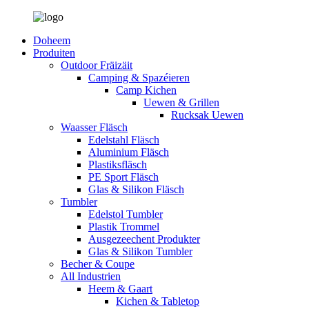
Doheem
Produiten
Outdoor Fräizäit
Camping & Spazéieren
Camp Kichen
Uewen & Grillen
Rucksak Uewen
Waasser Fläsch
Edelstahl Fläsch
Aluminium Fläsch
Plastiksfläsch
PE Sport Fläsch
Glas & Silikon Fläsch
Tumbler
Edelstol Tumbler
Plastik Trommel
Ausgezeechent Produkter
Glas & Silikon Tumbler
Becher & Coupe
All Industrien
Heem & Gaart
Kichen & Tabletop