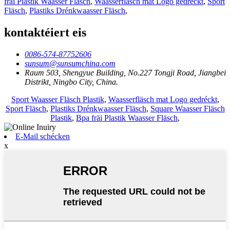
fräi Plastik Waasser Fläsch
,
Waasserfläsch mat Logo gedréckt
,
Sport
Fläsch
,
Plastiks Drénkwaasser Fläsch
,
kontaktéiert eis
0086-574-87752606
sunsum@sunsumchina.com
Raum 503, Shengyue Building, No.227 Tongji Road, Jiangbei
Distrikt, Ningbo City, China.
Sport Waasser Fläsch Plastik
,
Waasserfläsch mat Logo gedréckt
,
Sport Fläsch
,
Plastiks Drénkwaasser Fläsch
,
Square Waasser Fläsch
Plastik
,
Bpa fräi Plastik Waasser Fläsch
,
E-Mail schécken
x