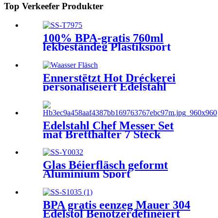
Top Verkeefer Produkter
100% BPA-gratis 760ml
lekbeständeg Plastiksport
Shaker Fläsch mat Silcone
Hülse
Ënnerstëtzt Hot Dréckerei
personaliséiert Edelstahl
Vakuum isoléiert Kanner
Waasserfläsch mat BPA Free
Flip Top Deckel
Edelstahl Chef Messer Set
mat Bretthalter 7 Stéck
Plastikschneiderblock fir
d'Kichen
Glas Béierfläsch geformt
Aluminium Sport
Waasserfläsch
BPA gratis eenzeg Mauer 304
Edelstol Benotzerdefinéiert