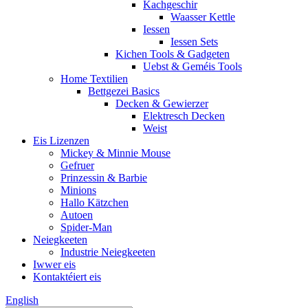
Kachgeschir
Waasser Kettle
Iessen
Iessen Sets
Kichen Tools & Gadgeten
Uebst & Geméis Tools
Home Textilien
Bettgezei Basics
Decken & Gewierzer
Elektresch Decken
Weist
Eis Lizenzen
Mickey & Minnie Mouse
Gefruer
Prinzessin & Barbie
Minions
Hallo Kätzchen
Autoen
Spider-Man
Neiegkeeten
Industrie Neiegkeeten
Iwwer eis
Kontaktéiert eis
English