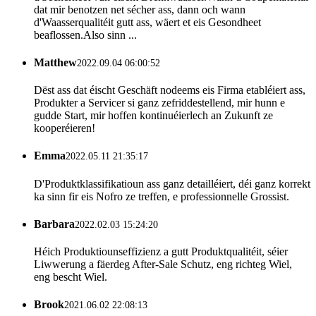
dat mir benotzen net sécher ass, dann och wann
d'Waasserqualitéit gutt ass, wäert et eis Gesondheet
beaflossen.Also sinn ...
Matthew
2022.09.04 06:00:52
Dëst ass dat éischt Geschäft nodeems eis Firma etabléiert ass,
Produkter a Servicer si ganz zefriddestellend, mir hunn e
gudde Start, mir hoffen kontinuéierlech an Zukunft ze
kooperéieren!
Emma
2022.05.11 21:35:17
D'Produktklassifikatioun ass ganz detailléiert, déi ganz korrekt
ka sinn fir eis Nofro ze treffen, e professionnelle Grossist.
Barbara
2022.02.03 15:24:20
Héich Produktiounseffizienz a gutt Produktqualitéit, séier
Liwwerung a fäerdeg After-Sale Schutz, eng richteg Wiel,
eng bescht Wiel.
Brook
2021.06.02 22:08:13