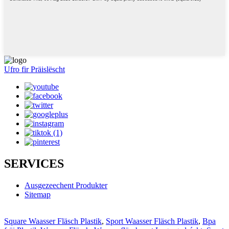
Ufro fir Präislëscht
SERVICES
Ausgezeechent Produkter
Sitemap
Square Waasser Fläsch Plastik
,
Sport Waasser Fläsch Plastik
,
Bpa