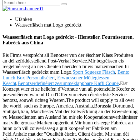
Ufänken
Waasserfläsch mat Logo gedréckt
Waasserfläsch mat Logo gedréckt - Hiersteller, Fournisseuren,
Fabréck aus China
Eis Firma versprécht all Benotzer vun der éischter Klass Produiten
an déi zefriddestellend Post-Verkaf Service.Mir begréissen eis
reegelméisseg an nei Clienten häerzlech fir eis matzemaachen fir
Waasserfläsch gedréckt mam Logo,
Sport Squeeze Fläsch
,
Bento
Lunch Box Personaliséiert
,
Erwuessener Mëttegiessen
Këscht
,
Benotzerdefinéiert zesummeklappbare Kaffi Coupë
.Eist
Konzept wier et ze hëllefen d'Vertraue vun all potenzielle Keefer ze
presentéieren wärend Dir d'Offer vun eisem éierlechste Service
benotzt, souwéi richteg Wueren.The product will supply to all over
the world, such as Europe, America, Australia,Borussia Dortmund,
Stuttgart,Iran, Manchester.Mat der Entwécklung an der Erweiderung
vu Masseclienten am Ausland hu mir elo Kooperatiounsverhältnisser
mat ville grousse Marken opgeriicht.Mir hunn eis eege Fabréck an
hunn och vill zouverlässeg a gutt kooperéiert Fabriken am
Feld.Anhale mat der "Qualitéit éischt, Client éischt, Mir sinn déi
héich-Qualitéit, niddereg-Käschten Artikelen an éischt-Klass Service