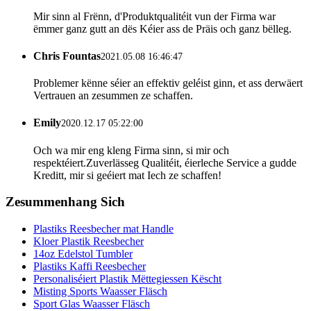
Mir sinn al Frënn, d'Produktqualitéit vun der Firma war
ëmmer ganz gutt an dës Kéier ass de Präis och ganz bëlleg.
Chris Fountas
2021.05.08 16:46:47
Problemer kënne séier an effektiv geléist ginn, et ass derwäert
Vertrauen an zesummen ze schaffen.
Emily
2020.12.17 05:22:00
Och wa mir eng kleng Firma sinn, si mir och
respektéiert.Zuverlässeg Qualitéit, éierleche Service a gudde
Kreditt, mir si geéiert mat Iech ze schaffen!
Zesummenhang Sich
Plastiks Reesbecher mat Handle
Kloer Plastik Reesbecher
14oz Edelstol Tumbler
Plastiks Kaffi Reesbecher
Personaliséiert Plastik Mëttegiessen Këscht
Misting Sports Waasser Fläsch
Sport Glas Waasser Fläsch