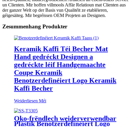
un Clienten. Mir hoffen villmools Affär Relatioun mat Clienten aus
der ganzer Welt op der Basis vun Qualitéit ze etabléieren,
géigesäiteg. Mir begréissen OEM Projeten an Designen.
Zesummenhang Produkter
Keramik Kaffi Téi Becher Mat
Hand gedréckt Designen a
gedréckte léif Handgemaachte
Coupe Keramik
Benotzerdefinéiert Logo Keramik
Kaffi Becher
Weiderliesen Méi
Öko-frëndlech weiderverwendbar
Plastik Benotzerdefinéiert Logo
Waasser Fläsch mat Uebst Infuser