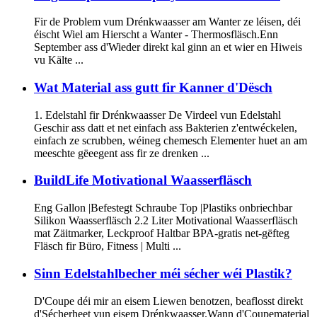
Fir de Problem vum Drénkwaasser am Wanter ze léisen, déi
éischt Wiel am Hierscht a Wanter - Thermosfläsch.Enn
September ass d'Wieder direkt kal ginn an et wier en Hiweis
vu Kälte ...
Wat Material ass gutt fir Kanner d'Dësch
1. Edelstahl fir Drénkwaasser De Virdeel vun Edelstahl
Geschir ass datt et net einfach ass Bakterien z'entwéckelen,
einfach ze scrubben, wéineg chemesch Elementer huet an am
meeschte gëeegent ass fir ze drenken ...
BuildLife Motivational Waasserfläsch
Eng Gallon |Befestegt Schraube Top |Plastiks onbriechbar
Silikon Waasserfläsch 2.2 Liter Motivational Waasserfläsch
mat Zäitmarker, Leckproof Haltbar BPA-gratis net-gëfteg
Fläsch fir Büro, Fitness | Multi ...
Sinn Edelstahlbecher méi sécher wéi Plastik?
D'Coupe déi mir an eisem Liewen benotzen, beaflosst direkt
d'Sécherheet vun eisem Drénkwaasser.Wann d'Coupematerial