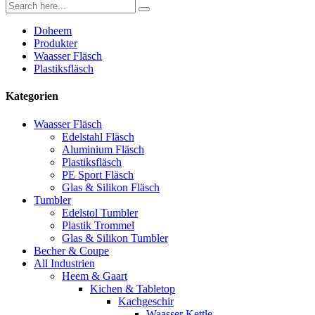
Doheem
Produkter
Waasser Fläsch
Plastiksfläsch
Kategorien
Waasser Fläsch
Edelstahl Fläsch
Aluminium Fläsch
Plastiksfläsch
PE Sport Fläsch
Glas & Silikon Fläsch
Tumbler
Edelstol Tumbler
Plastik Trommel
Glas & Silikon Tumbler
Becher & Coupe
All Industrien
Heem & Gaart
Kichen & Tabletop
Kachgeschir
Waasser Kettle