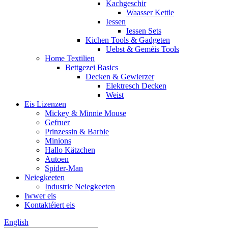
Kachgeschir
Waasser Kettle
Iessen
Iessen Sets
Kichen Tools & Gadgeten
Uebst & Geméis Tools
Home Textilien
Bettgezei Basics
Decken & Gewierzer
Elektresch Decken
Weist
Eis Lizenzen
Mickey & Minnie Mouse
Gefruer
Prinzessin & Barbie
Minions
Hallo Kätzchen
Autoen
Spider-Man
Neiegkeeten
Industrie Neiegkeeten
Iwwer eis
Kontaktéiert eis
English