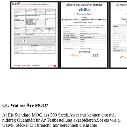
Q1: Wat ass Äre MOQ?
A: Eis Standard MOQ ass 300 Stéck.Awer mir kënnen eng méi
niddreg Quantitéit fir Är Testbestellung akzeptéieren.Sot eis w.e.g.
wéivill Stécker Dir braucht, mir berechnen d'Käschte