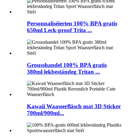
Personnaliséierten 100% BPA gratis
650ml Leck-proof Trita ...
Grousshandel 100% BPA gratis
380ml lekbeständeg Tritan ...
Kawaii Waasserfläsch mat 3D Sticker
700ml/900ml...