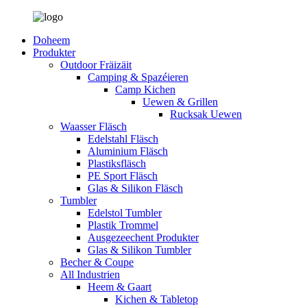
Doheem
Produkter
Outdoor Fräizäit
Camping & Spazéieren
Camp Kichen
Uewen & Grillen
Rucksak Uewen
Waasser Fläsch
Edelstahl Fläsch
Aluminium Fläsch
Plastiksfläsch
PE Sport Fläsch
Glas & Silikon Fläsch
Tumbler
Edelstol Tumbler
Plastik Trommel
Ausgezeechent Produkter
Glas & Silikon Tumbler
Becher & Coupe
All Industrien
Heem & Gaart
Kichen & Tabletop