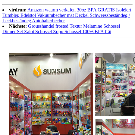
virdrun:
Amazon waarm verkafen 30oz BPA GRATIS Isoléiert
Tumbler, Edelstol Vakuumbecher mat Deckel Schweessbeständeg /
Leckbeständeg Autohalterbecher
Nächste:
Grousshandel frosted Textur Melamine Schossel
Dinner Set Zalot Schossel Zopp Schossel 100% BPA fräi