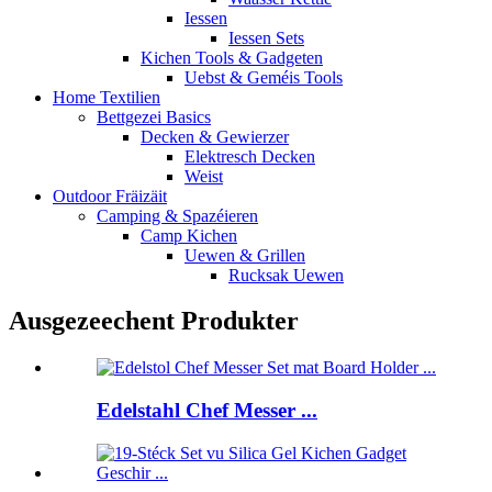
Iessen
Iessen Sets
Kichen Tools & Gadgeten
Uebst & Geméis Tools
Home Textilien
Bettgezei Basics
Decken & Gewierzer
Elektresch Decken
Weist
Outdoor Fräizäit
Camping & Spazéieren
Camp Kichen
Uewen & Grillen
Rucksak Uewen
Ausgezeechent Produkter
Edelstahl Chef Messer ...