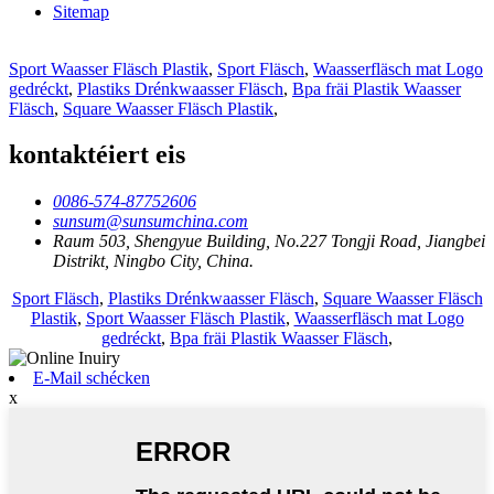
Sitemap
Sport Waasser Fläsch Plastik
,
Sport Fläsch
,
Waasserfläsch mat Logo
gedréckt
,
Plastiks Drénkwaasser Fläsch
,
Bpa fräi Plastik Waasser
Fläsch
,
Square Waasser Fläsch Plastik
,
kontaktéiert eis
0086-574-87752606
sunsum@sunsumchina.com
Raum 503, Shengyue Building, No.227 Tongji Road, Jiangbei
Distrikt, Ningbo City, China.
Sport Fläsch
,
Plastiks Drénkwaasser Fläsch
,
Square Waasser Fläsch
Plastik
,
Sport Waasser Fläsch Plastik
,
Waasserfläsch mat Logo
gedréckt
,
Bpa fräi Plastik Waasser Fläsch
,
E-Mail schécken
x