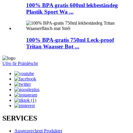
100% BPA gratis 600ml lekbeständeg
Plastik Sport Wa ...
100% BPA-gratis 750ml Leck-proof
Tritan Waasser Bot ...
Ufro fir Präislëscht
SERVICES
Ausgezeechent Produkter