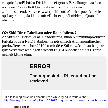
entspriechend!Hoffen Dir kënnt méi grouss Bestellunge maachen
nodeems Dir déi flott Qualitéit vun eise Produkter an
zefriddestellende Service iwwerpréift hutt!Wa mir e puer Artikelen
op Lager hunn, da kënne mir vläicht eng méi niddereg Quantitéit
ubidden.
Q2: Sidd Dir e Fabrikant oder Handelsfirma?
A: Mir sinn Hiersteller an Handelsfirma, hunn Aluminiumprodukter
Fabrikatioun a R&D Fabriken, haaptsächlech Aluminiumflaschen
produzéieren.Am Joer 2019 hu mir dëse Stil entwéckelt an hu ganz
gutt Verkafsleeschtungen erreecht.Et gi 4 Modeller déi vu Cliente
gewielt kënne ginn.