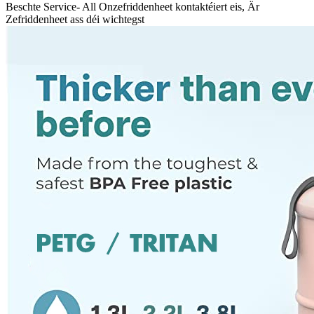
Beschte Service- All Onzefriddenheet kontaktéiert eis, Är
Zefriddenheet ass déi wichtegst