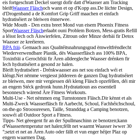
eis fortgeschratt Deckel suergt dofir datt d'Waasser am Tracking
bleift
Waasser Fläsch
och wann et op d'Kopp ass.De liichte Design,
d'Drogenband a de Komfort Grip Griff maachen et einfach
hydratiséiert ze bleiwen ënnerwee.
Wide Mouth - Den extra breet Mond vun eisem Phoenix Fitness
Sport
Waasser Fläsch
erlaabt ouni Problem Botzen, Mess-gratis Refill
a léisst Iech och Äiswierfelen, Zitroun oder Minze derbäi fir Detox
Waasser ze kreéieren.
BPA fräi
- Gemaach aus Qualitéitsnahrungsgrad ëmweltfrëndlecht
Wiederverwendbare Plastik, dës Waasserfläsch ass 100% BPA,
Toxinfräi a Gerochfräi fir Ären alldeegleche Waasser drénken fir
Iech hydratiséiert a gesond ze halen.
Bleift hydratiséiert - Drénkwaasser ass net sou einfach wéi et
kléngt.Net nëmme vergiesst jiddereen de ganzen Dag hydratiséiert
ze bleiwen, mee mir vergiessen déi kleng Fläsch opzefëllen, déi mir
an engem Stéck gedronk hunn.Hydratatioun ass essentiell
besonnesch wärend Äre Fitness Workouts.
Multi-Use - Net nëmmen eng Turnstonnen Fläsch.Dir kënnt et als
Multi-Zweck Waasserfläsch fir Aarbecht, Schoul, Fachhéichschoul,
on-the-go Stroossreesen, Taille, Stranddag a Camping benotzen,
souwéi all Outdoor Sport a Fitness.
Tipps- Net gëeegent fir an der Spullmaschinn ze benotzen;kann
d'Waassertemperatur net halen;fëllt net waarmt Waasser iwwer 30
°;setzt et net an Ären Auto oder fällt et vun enger héijer Plaz op
engem waarmen Dag.