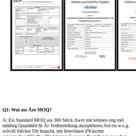
Q1: Wat ass Äre MOQ?
A: Eis Standard MOQ ass 300 Stéck.Awer mir kënnen eng méi
niddreg Quantitéit fir Är Testbestellung akzeptéieren.Sot eis w.e.g.
wéivill Stécker Dir braucht, mir berechnen d'Käschte