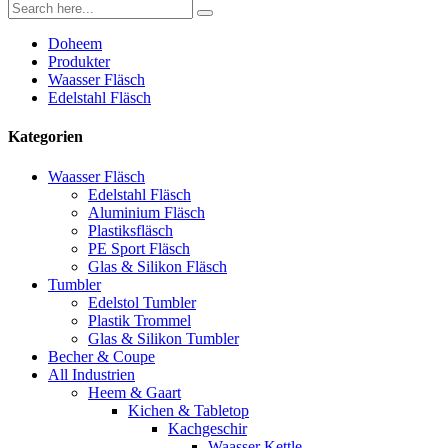
Doheem
Produkter
Waasser Fläsch
Edelstahl Fläsch
Kategorien
Waasser Fläsch
Edelstahl Fläsch
Aluminium Fläsch
Plastiksfläsch
PE Sport Fläsch
Glas & Silikon Fläsch
Tumbler
Edelstol Tumbler
Plastik Trommel
Glas & Silikon Tumbler
Becher & Coupe
All Industrien
Heem & Gaart
Kichen & Tabletop
Kachgeschir
Waasser Kettle