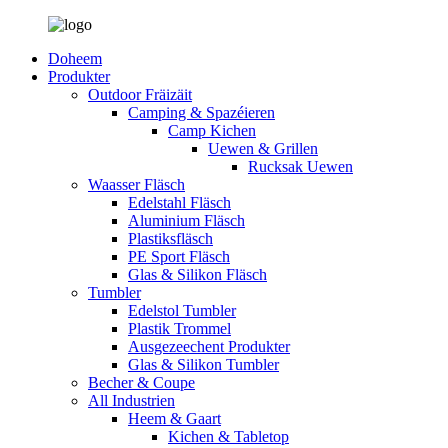
Doheem
Produkter
Outdoor Fräizäit
Camping & Spazéieren
Camp Kichen
Uewen & Grillen
Rucksak Uewen
Waasser Fläsch
Edelstahl Fläsch
Aluminium Fläsch
Plastiksfläsch
PE Sport Fläsch
Glas & Silikon Fläsch
Tumbler
Edelstol Tumbler
Plastik Trommel
Ausgezeechent Produkter
Glas & Silikon Tumbler
Becher & Coupe
All Industrien
Heem & Gaart
Kichen & Tabletop