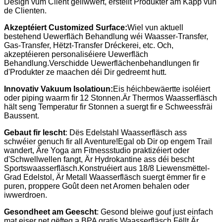
Design vum Client geliwwert, erstellt Produkter am Kapp vun
de Clienten.
Akzeptéiert Customized Surface:
Wiel vun aktuell
bestehend Uewerfläch Behandlung wéi Waasser-Transfer,
Gas-Transfer, Hëtzt-Transfer Dréckerei, etc. Och,
akzeptéieren personaliséiere Uewerfläch
Behandlung.Verschidde Uewerflächenbehandlungen fir
d'Produkter ze maachen déi Dir gedreemt hutt.
Innovativ Vakuum Isolatioun:
Eis héichbewäertte isoléiert
oder piping waarm fir 12 Stonnen.Är Thermos Waasserfläsch
hält seng Temperatur fir Stonnen a suergt fir e Schweessfräi
Baussent.
Gebaut fir lescht
: Dës Edelstahl Waasserfläsch ass
schwéier genuch fir all Aventure!Egal ob Dir op engem Trail
wandert, Äre Yoga am Fitnessstudio praktizéiert oder
d'Schwellwellen fangt, Är Hydrokantine ass déi bescht
Sportswaasserfläsch.Konstruéiert aus 18/8 Liewensmëttel-
Grad Edelstol, Är Metall Waasserfläsch suergt ëmmer fir e
puren, proppere Goût deen net Aromen behalen oder
iwwerdroen.
Gesondheet am Geescht
: Gesond bleiwe gouf just einfach
mat eiser net gëfteg a BPA gratis Waasserfläsch.Fëllt Är