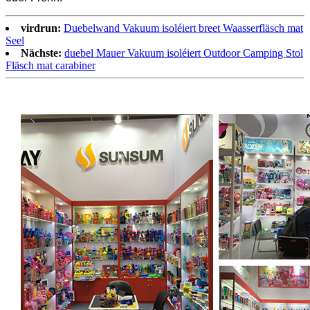
virdrun:
Duebelwand Vakuum isoléiert breet Waasserfläsch mat
Seel
Nächste:
duebel Mauer Vakuum isoléiert Outdoor Camping Stol
Fläsch mat carabiner