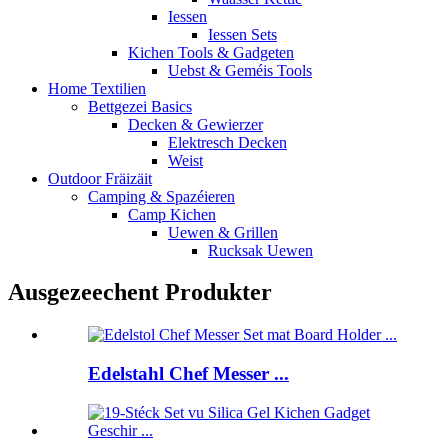
Iessen
Iessen Sets
Kichen Tools & Gadgeten
Uebst & Geméis Tools
Home Textilien
Bettgezei Basics
Decken & Gewierzer
Elektresch Decken
Weist
Outdoor Fräizäit
Camping & Spazéieren
Camp Kichen
Uewen & Grillen
Rucksak Uewen
Ausgezeechent Produkter
Edelstahl Chef Messer ...