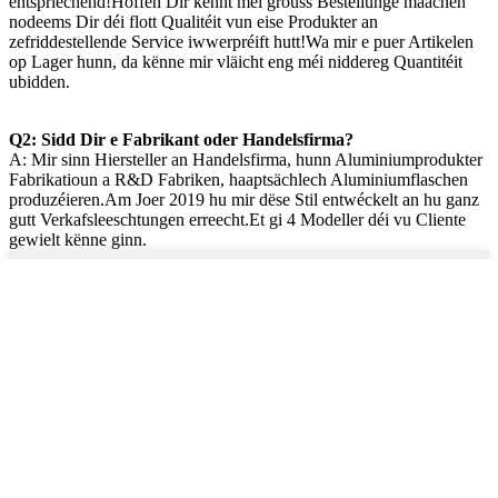
entspriechend!Hoffen Dir kënnt méi grouss Bestellunge maachen
nodeems Dir déi flott Qualitéit vun eise Produkter an
zefriddestellende Service iwwerpréift hutt!Wa mir e puer Artikelen
op Lager hunn, da kënne mir vläicht eng méi niddereg Quantitéit
ubidden.
Q2: Sidd Dir e Fabrikant oder Handelsfirma?
A: Mir sinn Hiersteller an Handelsfirma, hunn Aluminiumprodukter
Fabrikatioun a R&D Fabriken, haaptsächlech Aluminiumflaschen
produzéieren.Am Joer 2019 hu mir dëse Stil entwéckelt an hu ganz
gutt Verkafsleeschtungen erreecht.Et gi 4 Modeller déi vu Cliente
gewielt kënne ginn.