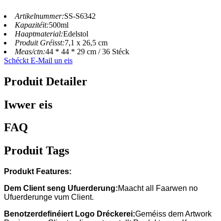
Artikelnummer:
SS-S6342
Kapazitéit:
500ml
Haaptmaterial:
Edelstol
Produit Gréisst:
7,1 x 26,5 cm
Meas/ctn:
44 * 44 * 29 cm / 36 Stéck
Schéckt E-Mail un eis
Produit Detailer
Iwwer eis
FAQ
Produit Tags
Produkt Features:
Dem Client seng Ufuerderung:
Maacht all Faarwen no
Ufuerderunge vum Client.
Benotzerdefinéiert Logo Dréckerei:
Geméiss dem Artwork