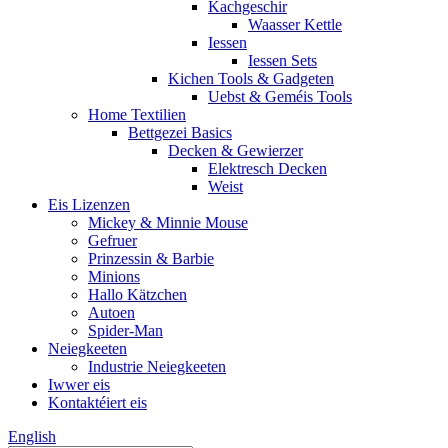
Kachgeschir
Waasser Kettle
Iessen
Iessen Sets
Kichen Tools & Gadgeten
Uebst & Geméis Tools
Home Textilien
Bettgezei Basics
Decken & Gewierzer
Elektresch Decken
Weist
Eis Lizenzen
Mickey & Minnie Mouse
Gefruer
Prinzessin & Barbie
Minions
Hallo Kätzchen
Autoen
Spider-Man
Neiegkeeten
Industrie Neiegkeeten
Iwwer eis
Kontaktéiert eis
English