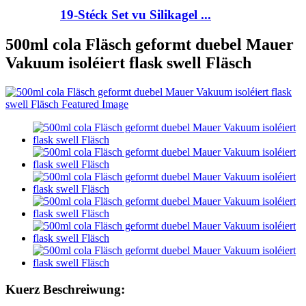
19-Stéck Set vu Silikagel ...
500ml cola Fläsch geformt duebel Mauer
Vakuum isoléiert flask swell Fläsch
Kuerz Beschreiwung: