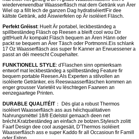
wiederverwendbar Waasserfläsch mat dem Getränk vun Ärer
Wiel op a fillt Iech de ganzen Dag hydratiséiert!Fir dee
kältste Getränk, add Äiswierfelen op Är isoléiert Fläsch.
Perfekt Gréisst
: Huelt Är portabel, leckbeständeg a
spillbeständeg Fläsch op Reesen a bleift cool wou Dir
gitt!Huelt Är kompakt Fläsch bequem an Ären Hänn oder
packt se bequem an Ärer Täsch oder Portmonni.Eis schlank
17 Oz Waasserfläsch ass super fir Kanner an Erwuessener a
passt an déi meescht Coupehalter.
FUNKTIONELL STYLE
: d'Flaschen sinn opmierksam
entworf mat leckbeständeg a spillbeständeg Feature fir
bequem portable Reesen.Als Experten a stilvollen an
isoléierte Getränker, eis Reeswaasserfläschen kommen an
enger grousser Varietéit vu lëschtegen Faarwen an
eenzegaartege Printen.
DURABLE QUALITÉIT
： Dës glat a robust Thermos
isoléiert Waasserfläsch ass aus héichqualitativen
Nahrungsmëttel 18/8 Edelstol gemaach deen net
brécht.Kratzbeständeg an einfach ze botzen.Stylesch zolitt
Faarf Design dee cool ausgesäit, D'Thermos isoléiert
Waasserfläsch ass e super Kaddo fir all Occasioun fir Famill
oder Frënn.